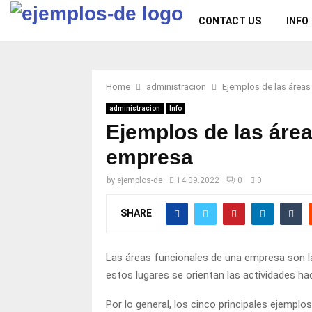
CONTACT US
INFO
Home
administracion
Ejemplos de las áreas
administracion
Info
Ejemplos de las área
empresa
by
ejemplos-de
14.09.2022
0
0
SHARE
Las áreas funcionales de una empresa son l
estos lugares se orientan las actividades hac
Por lo general, los cinco principales ejemplo