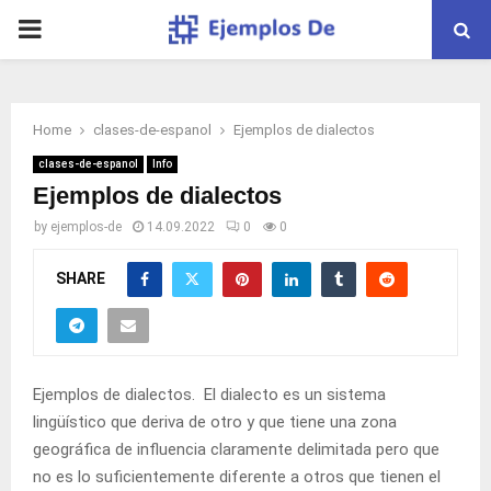
PRIMARY
MENU
Home
clases-de-espanol
Ejemplos de dialectos
clases-de-espanol
Info
Ejemplos de dialectos
by
ejemplos-de
14.09.2022
0
0
SHARE
Ejemplos
de dialectos. El dialecto es un
sistema
lingüístico que deriva de otro y que tiene una
zona
geográfica de
influencia
claramente delimitada pero que
no es lo suficientemente diferente a otros que tienen el