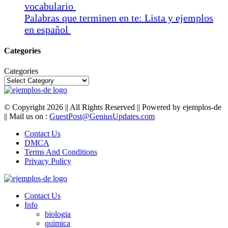
vocabulario
Palabras que terminen en te: Lista y ejemplos
en español
Categories
Categories
Facebook
Twitter
Youtube
© Copyright 2026 || All Rights Reserved || Powered by ejemplos-de
|| Mail us on :
GuestPost@GeniusUpdates.com
Contact Us
DMCA
Terms And Conditions
Privacy Policy
Facebook
Twitter
Youtube
Contact Us
Info
biologia
quimica