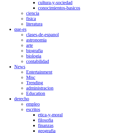
cultura-y-sociedad
conocimientos-basicos
ciencia
fisica
literatura
que-es
clases-de-espanol
astronomia
arte
biografia
biologia
contabilidad
News
Entertainment
Misc
Trending
administracion
Education
derecho
empleo
escritos
etica-y-moral
filosofia
finanzas
geografia