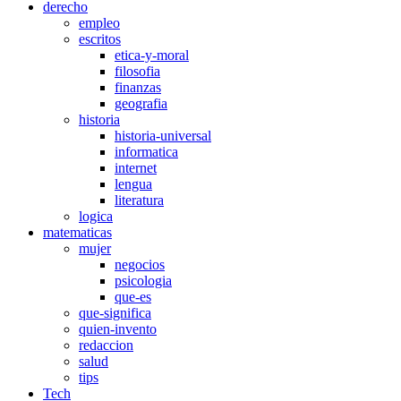
derecho
empleo
escritos
etica-y-moral
filosofia
finanzas
geografia
historia
historia-universal
informatica
internet
lengua
literatura
logica
matematicas
mujer
negocios
psicologia
que-es
que-significa
quien-invento
redaccion
salud
tips
Tech