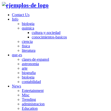
Contact Us
Info
biologia
quimica
cultura-y-sociedad
conocimientos-basicos
ciencia
fisica
literatura
que-es
clases-de-espanol
astronomia
arte
biografia
biologia
contabilidad
News
Entertainment
Misc
Trending
administracion
Education