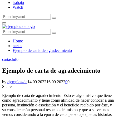
trabajo
Watch
Search
Search
for:
Facebook
Twitter
Youtube
Primary
Menu
Search
Search
for:
Home
cartas
Ejemplo de carta de agradecimiento
cartas
Info
Ejemplo de carta de agradecimiento
by
ejemplos-de
14.09.2022
16.09.2022
0
0
Share
Ejemplo de carta de agradecimiento. Esto es algo misivo que tiene
como agradecimiento y tiene como afinidad de hacer conocer a una
persona, institución o asociación y el beneficio recibido por éste, y
su consideración personal respecto del mismo y que a su ves nos
vemos considerando a la época de cada personaje que las historias