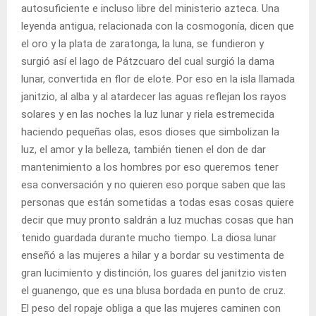
autosuficiente e incluso libre del ministerio azteca. Una
leyenda antigua, relacionada con la cosmogonía, dicen que
el oro y la plata de zaratonga, la luna, se fundieron y
surgió así el lago de Pátzcuaro del cual surgió la dama
lunar, convertida en flor de elote. Por eso en la isla llamada
janitzio, al alba y al atardecer las aguas reflejan los rayos
solares y en las noches la luz lunar y riela estremecida
haciendo pequeñas olas, esos dioses que simbolizan la
luz, el amor y la belleza, también tienen el don de dar
mantenimiento a los hombres por eso queremos tener
esa conversación y no quieren eso porque saben que las
personas que están sometidas a todas esas cosas quiere
decir que muy pronto saldrán a luz muchas cosas que han
tenido guardada durante mucho tiempo. La diosa lunar
enseñó a las mujeres a hilar y a bordar su vestimenta de
gran lucimiento y distinción, los guares del janitzio visten
el guanengo, que es una blusa bordada en punto de cruz.
El peso del ropaje obliga a que las mujeres caminen con