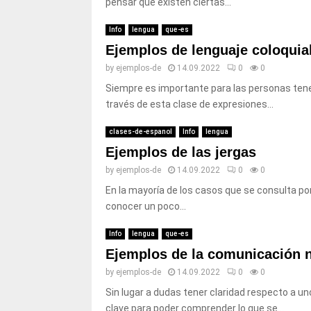
pensar que existen ciertas...
Info
lengua
que-es
Ejemplos de lenguaje coloquia
by
ejemplos-de
14.09.2022
0
0
Siempre es importante para las personas tener
través de esta clase de expresiones...
clases-de-espanol
Info
lengua
Ejemplos de las jergas
by
ejemplos-de
14.09.2022
0
0
En la mayoría de los casos que se consulta por
conocer un poco...
Info
lengua
que-es
Ejemplos de la comunicación n
by
ejemplos-de
14.09.2022
0
0
Sin lugar a dudas tener claridad respecto a 
clave para poder comprender lo que se...