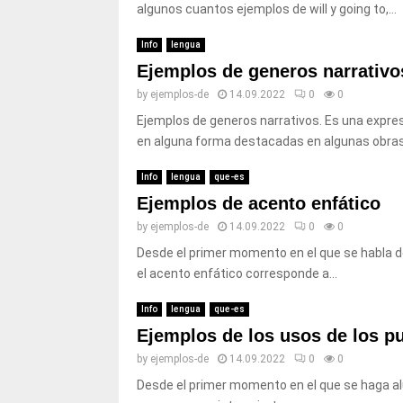
algunos cuantos ejemplos de will y going to,...
Info
lengua
Ejemplos de generos narrativo
by
ejemplos-de
14.09.2022
0
0
Ejemplos de generos narrativos. Es una expres
en alguna forma destacadas en algunas obras li
Info
lengua
que-es
Ejemplos de acento enfático
by
ejemplos-de
14.09.2022
0
0
Desde el primer momento en el que se habla d
el acento enfático corresponde a...
Info
lengua
que-es
Ejemplos de los usos de los p
by
ejemplos-de
14.09.2022
0
0
Desde el primer momento en el que se haga al