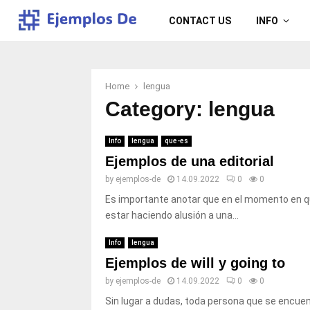
CONTACT US
INFO
Home
lengua
Category:
lengua
Info
lengua
que-es
Ejemplos de una editorial
by
ejemplos-de
14.09.2022
0
0
Es importante anotar que en el momento en qu
estar haciendo alusión a una...
Info
lengua
Ejemplos de will y going to
by
ejemplos-de
14.09.2022
0
0
Sin lugar a dudas, toda persona que se encuen