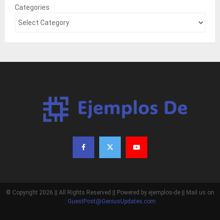
Categories
© Copyright 2026 || All Rights Reserved || Powered by ejemplos-de || Mail us on
:
GuestPost@GeniusUpdates.com