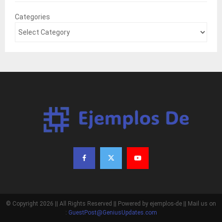
Categories
© Copyright 2026 || All Rights Reserved || Powered by ejemplos-de || Mail us on
:
GuestPost@GeniusUpdates.com