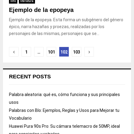
Info
literatura
Ejemplo de la epopeya
Ejemplo de la epopeya. Esta forma un subgénero del género
épico, narra hazañas y proezas, realizadas por los
personajes de las mismas, personajes que se...
Posts
1
…
101
102
103
pagination
RECENT POSTS
Palabra aleatoria: qué es, cómo funciona y sus principales
usos
Palabras con Blo: Ejemplos, Reglas y Usos para Mejorar tu
Vocabulario
Huawei Pura 90s Pro: Su cámara telemacro de 50MP, ideal