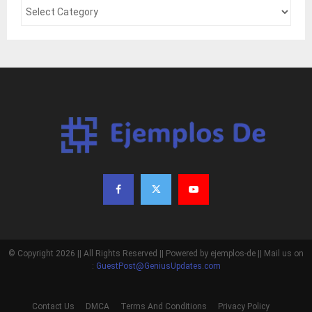
© Copyright 2026 || All Rights Reserved || Powered by ejemplos-de || Mail us on
:
GuestPost@GeniusUpdates.com
Contact Us
DMCA
Terms And Conditions
Privacy Policy