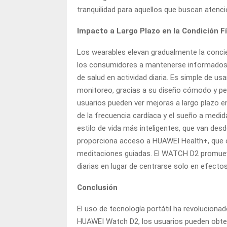
tranquilidad para aquellos que buscan aten
Impacto a Largo Plazo en la Condición Fí
Los wearables elevan gradualmente la conci
los consumidores a mantenerse informados e
de salud en actividad diaria. Es simple de u
monitoreo, gracias a su diseño cómodo y peq
usuarios pueden ver mejoras a largo plazo en 
de la frecuencia cardíaca y el sueño a medi
estilo de vida más inteligentes, que van desd
proporciona acceso a HUAWEI Health+, que o
meditaciones guiadas. El WATCH D2 promueve 
diarias en lugar de centrarse solo en efecto
Conclusión
El uso de tecnología portátil ha revoluciona
HUAWEI Watch D2, los usuarios pueden obten