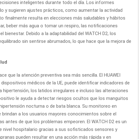
ecisiones inteligentes durante todo el día. Los informes
o y sugieren ajustes prácticos, como aumentar la actividad
sto finalmente resulta en elecciones más saludables y hábitos
ar, beber más agua o tomar un respiro, las notificaciones
el bienestar. Debido a la adaptabilidad del WATCH D2, los
quilibrado sin sentirse abrumados, lo que hace que la mejora de
lud
hace que la atención preventiva sea más sencilla. El HUAWEI
 dispositivos médicos de la UE, puede identificar indicadores de
ipertensión, los latidos irregulares e incluso las alteraciones
positivo le ayuda a detectar riesgos ocultos que los manguitos
a hipertensión nocturna o de bata blanca. Su monitoreo en
e brindan a los usuarios mayores conocimientos sobre el
das antes de que los problemas empeoren. El WATCH D2 es un
e nivel hospitalario gracias a sus sofisticados sensores y
mpranas pueden resultar en una acción más rápida y en