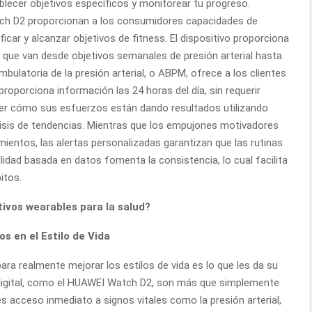
ablecer objetivos específicos y monitorear tu progreso.
tch D2 proporcionan a los consumidores capacidades de
icar y alcanzar objetivos de fitness. El dispositivo proporciona
, que van desde objetivos semanales de presión arterial hasta
bulatoria de la presión arterial, o ABPM, ofrece a los clientes
roporciona información las 24 horas del día, sin requerir
er cómo sus esfuerzos están dando resultados utilizando
lisis de tendencias. Mientras que los empujones motivadores
ientos, las alertas personalizadas garantizan que las rutinas
idad basada en datos fomenta la consistencia, lo cual facilita
itos.
tivos wearables para la salud?
s en el Estilo de Vida
ara realmente mejorar los estilos de vida es lo que les da su
 digital, como el HUAWEI Watch D2, son más que simplemente
 acceso inmediato a signos vitales como la presión arterial,