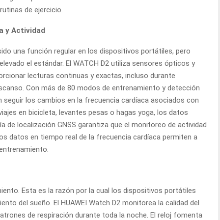
rutinas de ejercicio.
a y Actividad
ido una función regular en los dispositivos portátiles, pero
levado el estándar. El WATCH D2 utiliza sensores ópticos y
rcionar lecturas continuas y exactas, incluso durante
escanso. Con más de 80 modos de entrenamiento y detección
n seguir los cambios en la frecuencia cardíaca asociados con
iajes en bicicleta, levantes pesas o hagas yoga, los datos
gía de localización GNSS garantiza que el monitoreo de actividad
Los datos en tiempo real de la frecuencia cardíaca permiten a
reentrenamiento.
ento. Esta es la razón por la cual los dispositivos portátiles
iento del sueño. El HUAWEI Watch D2 monitorea la calidad del
patrones de respiración durante toda la noche. El reloj fomenta