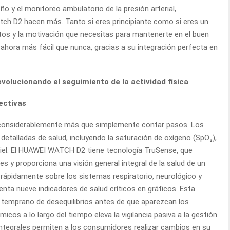
ueño y el monitoreo ambulatorio de la presión arterial,
h D2 hacen más. Tanto si eres principiante como si eres un
tos y la motivación que necesitas para mantenerte en el buen
s ahora más fácil que nunca, gracias a su integración perfecta en
evolucionando el seguimiento de la actividad física
ectivas
 considerablemente más que simplemente contar pasos. Los
etalladas de salud, incluyendo la saturación de oxígeno (SpO₂),
 piel. El HUAWEI WATCH D2 tiene tecnología TruSense, que
s y proporciona una visión general integral de la salud de un
rápidamente sobre los sistemas respiratorio, neurológico y
enta nueve indicadores de salud críticos en gráficos. Esta
co temprano de desequilibrios antes de que aparezcan los
cos a lo largo del tiempo eleva la vigilancia pasiva a la gestión
integrales permiten a los consumidores realizar cambios en su