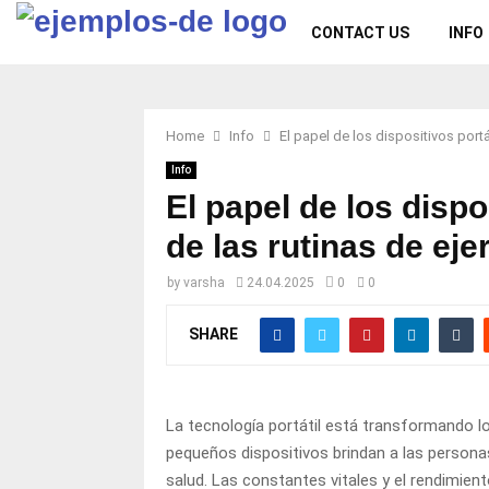
CONTACT US
INFO
Home
Info
El papel de los dispositivos portá
Info
El papel de los dispo
de las rutinas de eje
by
varsha
24.04.2025
0
0
SHARE
La tecnología portátil está transformando l
pequeños dispositivos brindan a las persona
salud. Las constantes vitales y el rendimie