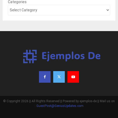
Categories
© Copyright 2026 || All Rights Reserved || Powered by ejemplos-de || Mail us on
:
GuestPost@GeniusUpdates.com