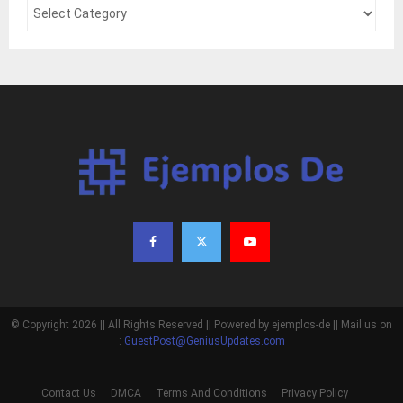
© Copyright 2026 || All Rights Reserved || Powered by ejemplos-de || Mail us on
:
GuestPost@GeniusUpdates.com
Contact Us
DMCA
Terms And Conditions
Privacy Policy