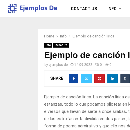
CONTACT US
INFO
Home
Info
Ejemplo de canción lírica
Info
literatura
Ejemplo de canción l
by
ejemplos-de
14.09.2022
0
0
SHARE
Ejemplo de canción lírica. La canción lírica 
estanzas, todo lo que podamos pilotear en
e versos que llevan de siete a once silaba
de las estrofas esta dividida en dos partes, 
forma de poema admirativo y que ello nos d