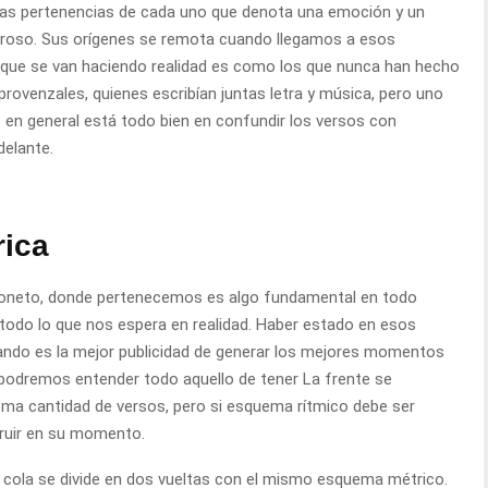
 las pertenencias de cada uno que denota una emoción y un
oroso. Sus orígenes se remota cuando llegamos a esos
que se van haciendo realidad es como los que nunca han hecho
provenzales, quienes escribían juntas letra y música, pero uno
s en general está todo bien en confundir los versos con
delante.
rica
al Soneto, donde pertenecemos es algo fundamental en todo
todo lo que nos espera en realidad. Haber estado en esos
ando es la mejor publicidad de generar los mejores momentos
e podremos entender todo aquello de tener La frente se
ma cantidad de versos, pero si esquema rítmico debe ser
ruir en su momento.
la cola se divide en dos vueltas con el mismo esquema métrico.