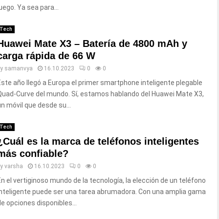
uego. Ya sea para...
Tech
Huawei Mate X3 – Batería de 4800 mAh y
carga rápida de 66 W
by
samanvya
16.10.2023
0
0
Este año llegó a Europa el primer smartphone inteligente plegable
Quad-Curve del mundo. Sí, estamos hablando del Huawei Mate X3,
un móvil que desde su...
Tech
¿Cuál es la marca de teléfonos inteligentes
más confiable?
by
varsha
16.10.2023
0
0
En el vertiginoso mundo de la tecnología, la elección de un teléfono
inteligente puede ser una tarea abrumadora. Con una amplia gama
de opciones disponibles...