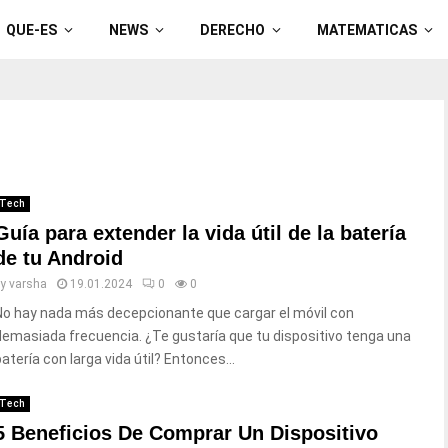
QUE-ES
NEWS
DERECHO
MATEMATICAS
Tech
Guía para extender la vida útil de la batería
de tu Android
by
varsha
19.01.2024
0
0
No hay nada más decepcionante que cargar el móvil con
demasiada frecuencia. ¿Te gustaría que tu dispositivo tenga una
batería con larga vida útil? Entonces...
Tech
5 Beneficios De Comprar Un Dispositivo