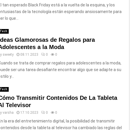
El tan esperado Black Friday está a la vuelta de la esquina, y los
entusiastas de la tecnología están esperando ansiosamente para
er lo que...
Tech
Ideas Glamorosas de Regalos para
Adolescentes a la Moda
by
sweety
08.11.2023
0
0
Cuando se trata de comprar regalos para adolescentes a la moda,
puede ser una tarea desafiante encontrar algo que se adapte a su
stilo y...
Tech
Cómo Transmitir Contenidos De La Tableta
Al Televisor
by
varsha
17.10.2023
0
0
n la era del entretenimiento digital, la posibilidad de transmitir
contenidos desde la tableta al televisor ha cambiado las reglas del