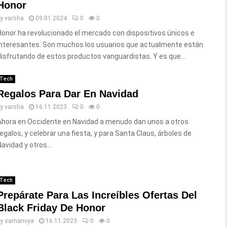
Honor
by
varsha
09.01.2024
0
0
Honor ha revolucionado el mercado con dispositivos únicos e
interesantes. Son muchos los usuarios que actualmente están
disfrutando de estos productos vanguardistas. Y es que...
Tech
Regalos Para Dar En Navidad
by
varsha
16.11.2023
0
0
Ahora en Occidente en Navidad a menudo dan unos a otros
regalos, y celebrar una fiesta, y para Santa Claus, árboles de
avidad y otros...
Tech
Prepárate Para Las Increíbles Ofertas Del
Black Friday De Honor
by
samanvya
16.11.2023
0
0