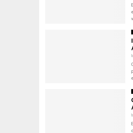
v
e
E