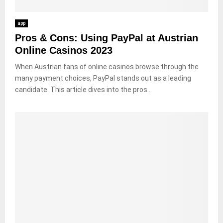
app
Pros & Cons: Using PayPal at Austrian
Online Casinos 2023
When Austrian fans of online casinos browse through the
many payment choices, PayPal stands out as a leading
candidate. This article dives into the pros...