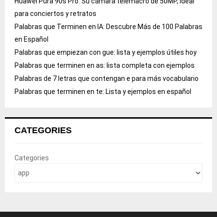
Huawei Pura 90s Pro: Su cámara telemacro de 50MP, ideal
para conciertos y retratos
Palabras que Terminen en IA: Descubre Más de 100 Palabras
en Español
Palabras que empiezan con gue: lista y ejemplos útiles hoy
Palabras que terminen en as: lista completa con ejemplos
Palabras de 7 letras que contengan e para más vocabulario
Palabras que terminen en te: Lista y ejemplos en español
CATEGORIES
Categories