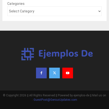
Categories
© Copyright 2026 || All Rights Reserved || Powered by ejemplos-de || Mail us on
:
GuestPost@GeniusUpdates.com