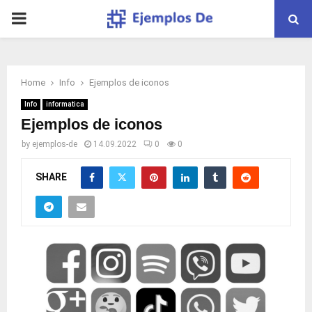
PRIMARY
MENU
Home
Info
Ejemplos de iconos
Info
informatica
Ejemplos de iconos
by
ejemplos-de
14.09.2022
0
0
SHARE