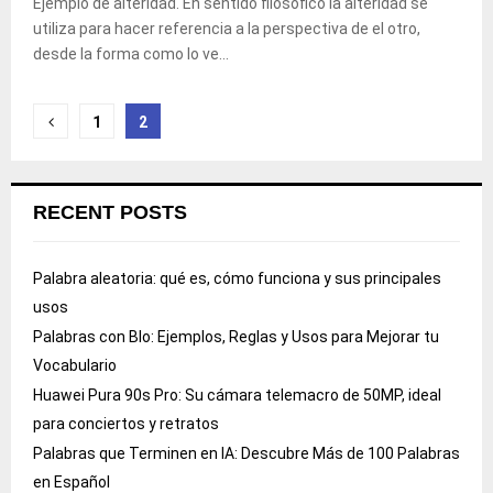
Ejemplo de alteridad. En sentido filosófico la alteridad se
utiliza para hacer referencia a la perspectiva de el otro,
desde la forma como lo ve...
Posts
1
2
pagination
RECENT POSTS
Palabra aleatoria: qué es, cómo funciona y sus principales
usos
Palabras con Blo: Ejemplos, Reglas y Usos para Mejorar tu
Vocabulario
Huawei Pura 90s Pro: Su cámara telemacro de 50MP, ideal
para conciertos y retratos
Palabras que Terminen en IA: Descubre Más de 100 Palabras
en Español